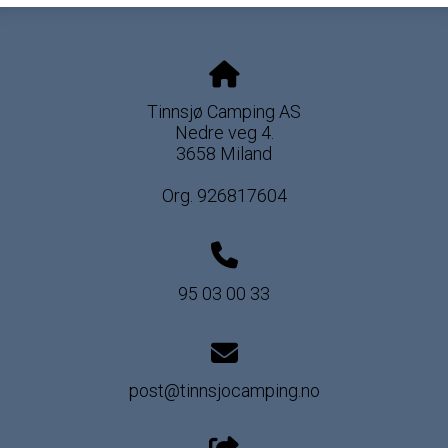
Tinnsjø Camping AS
Nedre veg 4.
3658 Miland
Org. 926817604
95 03 00 33
post@tinnsjocamping.no